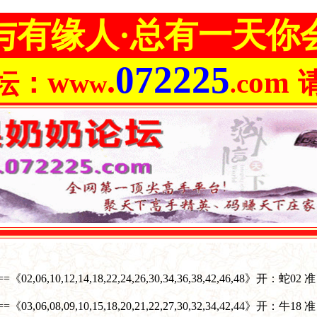
与有缘人·总有一天你
072225
.
w
om
坛：
w
c
w
.