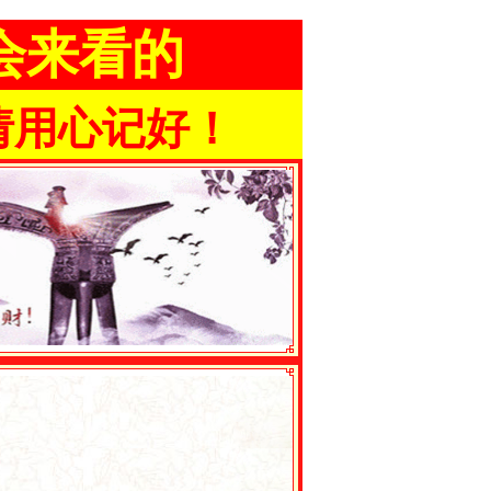
会来看的
请用心记好！