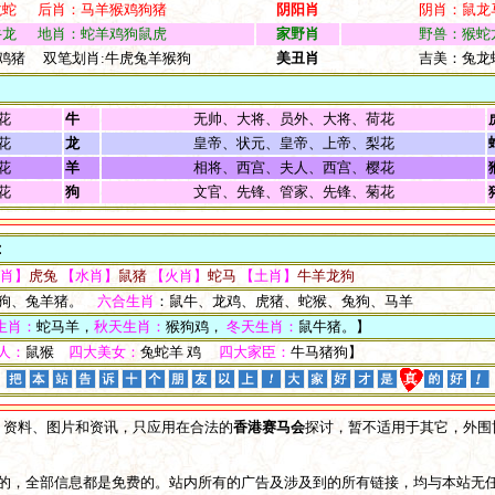
龙蛇 后肖：马羊猴鸡狗猪
阴阳肖
阴肖：鼠龙
牛龙 地肖：蛇羊鸡狗鼠虎
家野肖
野兽：猴蛇
鸡猪 双笔划肖:牛虎兔羊猴狗
美丑肖
吉美：兔龙
花
牛
无帅、大将、员外、大将、荷花
花
龙
皇帝、状元、皇帝、上帝、梨花
花
羊
相将、西宫、夫人、西宫、樱花
花
狗
文官、先锋、管家、先锋、菊花
：
肖】
虎兔
【水肖】
鼠猪
【火肖】
蛇马
【土肖】
牛羊龙狗
狗、兔羊猪。
六合生肖
：鼠牛、龙鸡、虎猪、蛇猴、兔狗、马羊
生肖：
蛇马羊，
秋天生肖：
猴狗鸡，
冬天生肖：
鼠牛猪。】
人：
鼠猴
四大美女：
兔蛇羊 鸡
四大家臣：
牛马猪狗】
、资料、图片和资讯，只应用在合法的
香港赛马会
探讨，暂不适用于其它，外围
的，全部信息都是免费的。站内所有的广告及涉及到的所有链接，均与本站无