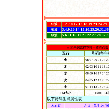
红波
1.2.7.8.12.13.18.19.23.24.29.
3.4.9.10.14.15.20.25.26.31.36
蓝波
5.6.11.16.17.21.22.27.28.32.3
绿波
☆ 如果您觉得本站不错请点击
五行
号码(每
金
06 07 20 21 28 2
木
02 03 10 11 18 1
水
08 09 16 17 24 2
火
04 05 12 13 26 2
土
01 14 15 22 23 3
TM大小
TM01-24
以下特码生肖属性表：
左右肖
左肖：鼠牛龙蛇